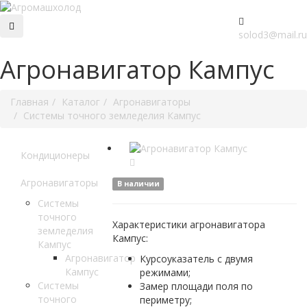
solod3@mail.ru
Агронавигатор Кампус
Главная
Каталог
Агронавигаторы
Системы точного земледелия Кампус
Кондиционеры
Агронавигаторы
В наличии
Системы
точного
Характеристики агронавигатора
земледелия
Кампус:
Кампус
Агронавигатор
Курсоуказатель с двумя
Кампус
режимами;
Системы
Замер площади поля по
точного
периметру;